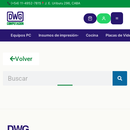
(+54) 11-4952-7815
J. E. Uriburu 296, CABA
Equipos PC
Insumos de impresión
Cocina
Placas de Vid
▾
Volver
DWG