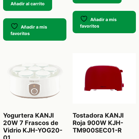
Añadir al carrito
Añadir a mis
favoritos
Añadir a mis
favoritos
Yogurtera KANJI
Tostadora KANJI
20W 7 Frascos de
Roja 900W KJH-
Vidrio KJH-YOG20-
TM900SEC01-R
01