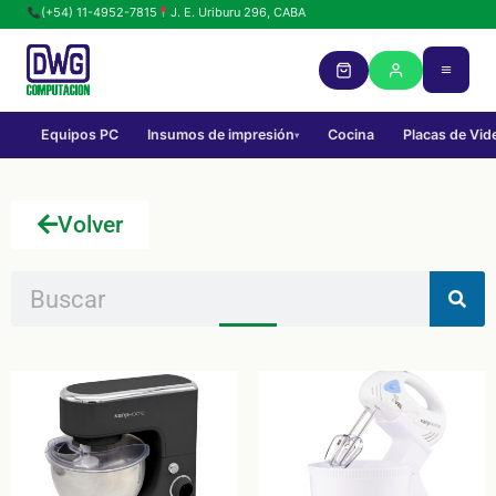
(+54) 11-4952-7815
J. E. Uriburu 296, CABA
Equipos PC
Insumos de impresión
Cocina
Placas de Vid
▾
Volver