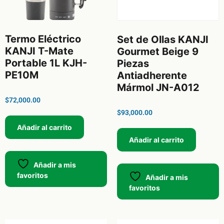
Termo Eléctrico
Set de Ollas KANJI
KANJI T-Mate
Gourmet Beige 9
Portable 1L KJH-
Piezas
PE10M
Antiadherente
Mármol JN-A012
$
72,000.00
$
93,000.00
Añadir al carrito
Añadir al carrito
Añadir a mis
favoritos
Añadir a mis
favoritos