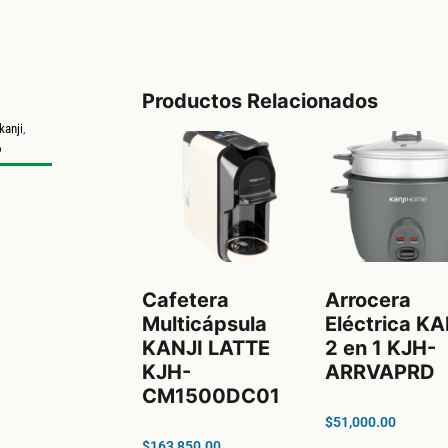
Productos Relacionados
kanji
,
o
Cafetera
Arrocera
Multicápsula
Eléctrica KA
KANJI LATTE
2 en 1 KJH-
KJH-
ARRVAPRD
CM1500DC01
$
51,000.00
$
163,850.00