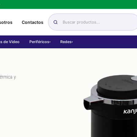
h
sotros
Contactos
as de Video
Periféricos
Redes
▾
▾
térmica y