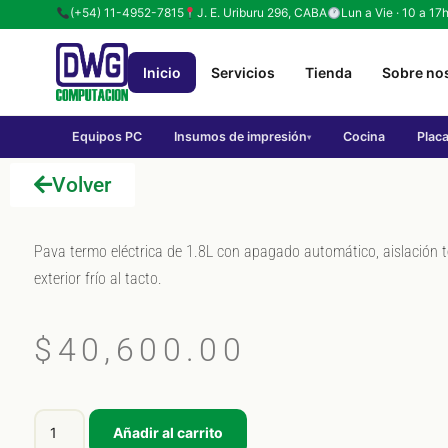
(+54) 11-4952-7815
J. E. Uriburu 296, CABA
Lun a Vie · 10 a 17
Inicio
Servicios
Tienda
Sobre no
Equipos PC
Insumos de impresión
Cocina
Plac
▾
Volver
Pava termo eléctrica de 1.8L con apagado automático, aislación 
exterior frío al tacto.
$
40,600.00
Añadir al carrito