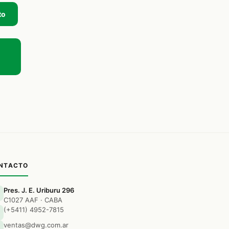
to
NTACTO
Pres. J. E. Uriburu 296
C1027 AAF · CABA
(+5411) 4952-7815
ventas@dwg.com.ar