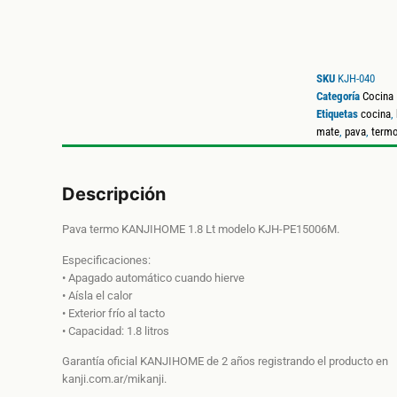
SKU
KJH-040
Categoría
Cocina
Etiquetas
cocina
,
mate
,
pava
,
term
Descripción
Pava termo KANJIHOME 1.8 Lt modelo KJH-PE15006M.
Especificaciones:
• Apagado automático cuando hierve
• Aísla el calor
• Exterior frío al tacto
• Capacidad: 1.8 litros
Garantía oficial KANJIHOME de 2 años registrando el producto en
kanji.com.ar/mikanji.