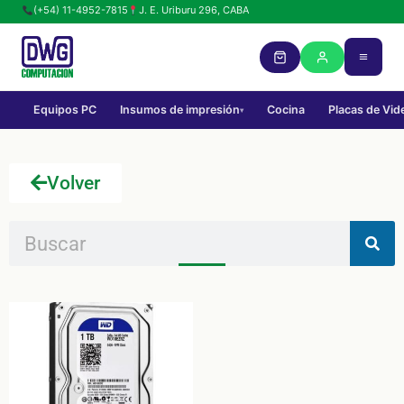
(+54) 11-4952-7815
J. E. Uriburu 296, CABA
Equipos PC
Insumos de impresión
Cocina
Placas de Vid
▾
Volver