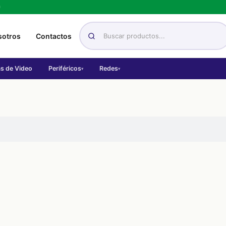
h
sotros
Contactos
as de Video
Periféricos
Redes
▾
▾