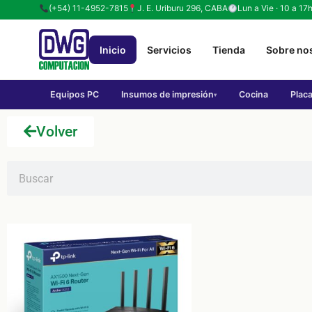
(+54) 11-4952-7815
J. E. Uriburu 296, CABA
Lun a Vie · 10 a 17
Inicio
Servicios
Tienda
Sobre no
Equipos PC
Insumos de impresión
Cocina
Plac
▾
Volver