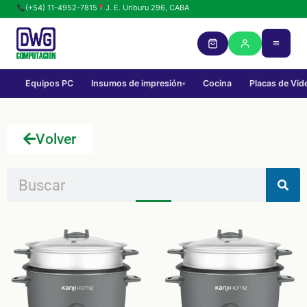
(+54) 11-4952-7815
J. E. Uriburu 296, CABA
Equipos PC
Insumos de impresión
Cocina
Placas de Vid
▾
Volver