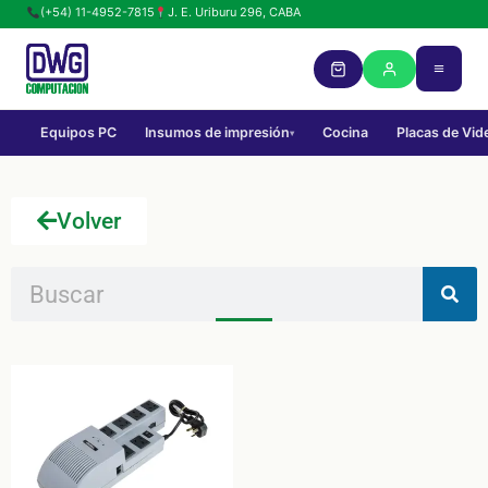
(+54) 11-4952-7815
J. E. Uriburu 296, CABA
Equipos PC
Insumos de impresión
Cocina
Placas de Vid
▾
Volver