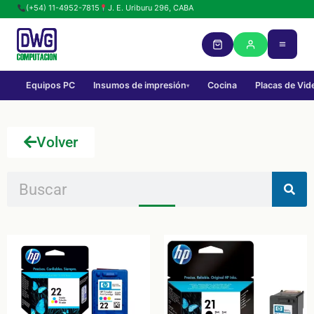
(+54) 11-4952-7815
J. E. Uriburu 296, CABA
Equipos PC
Insumos de impresión
Cocina
Placas de Vid
▾
Volver