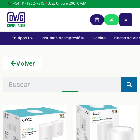
(+54) 11-4952-7815
J. E. Uriburu 296, CABA
Equipos PC
Insumos de impresión
Cocina
Placas de Vid
▾
Volver