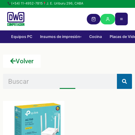
(+54) 11-4952-7815
J. E. Uriburu 296, CABA
Equipos PC
Insumos de impresión
Cocina
Placas de Vid
▾
Volver