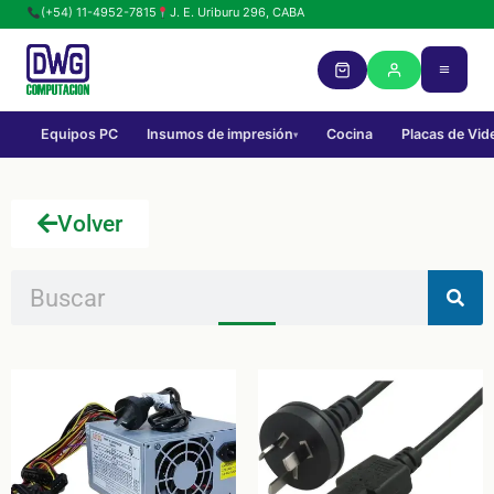
(+54) 11-4952-7815
J. E. Uriburu 296, CABA
Equipos PC
Insumos de impresión
Cocina
Placas de Vid
▾
Volver