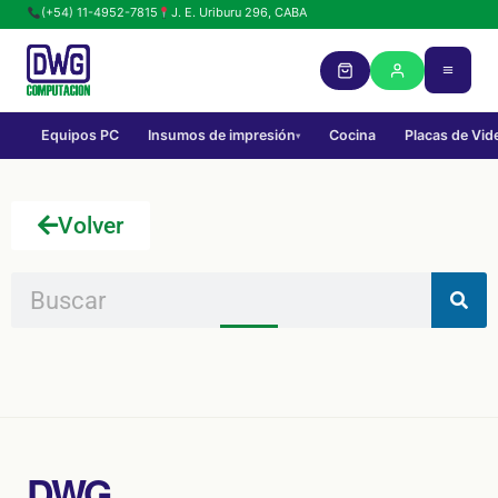
(+54) 11-4952-7815
J. E. Uriburu 296, CABA
Equipos PC
Insumos de impresión
Cocina
Placas de Vid
▾
Volver
DWG