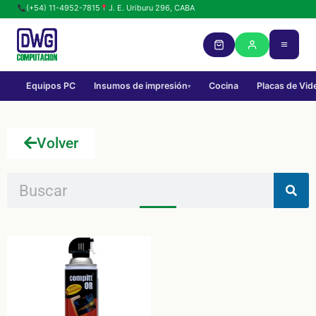
(+54) 11-4952-7815
J. E. Uriburu 296, CABA
Equipos PC
Insumos de impresión
Cocina
Placas de Vid
▾
Volver