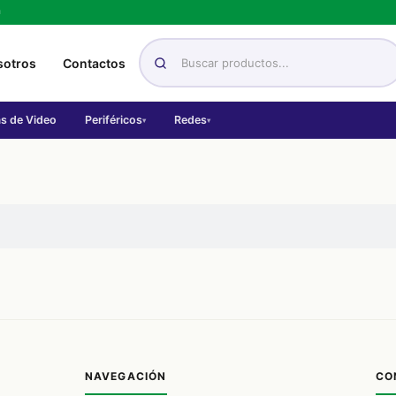
h
sotros
Contactos
as de Video
Periféricos
Redes
▾
▾
NAVEGACIÓN
CO