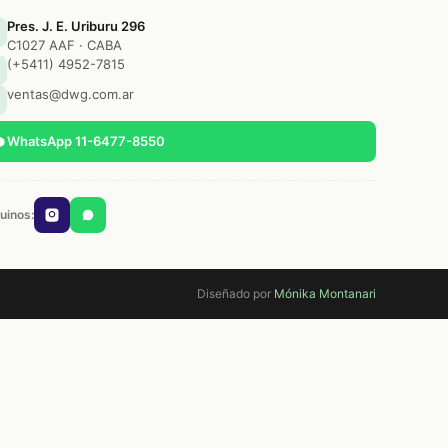
Pres. J. E. Uriburu 296
C1027 AAF · CABA
(+5411) 4952-7815
ventas@dwg.com.ar
WhatsApp 11-6477-8550
uinos:
Diseñado por
Mónika Montanari