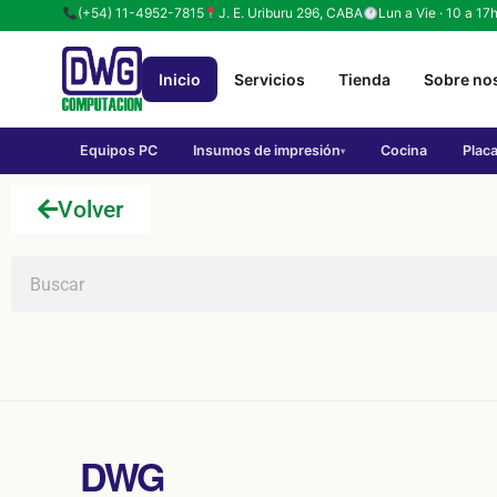
(+54) 11-4952-7815
J. E. Uriburu 296, CABA
Lun a Vie · 10 a 17
Inicio
Servicios
Tienda
Sobre no
Equipos PC
Insumos de impresión
Cocina
Plac
▾
Volver
DWG