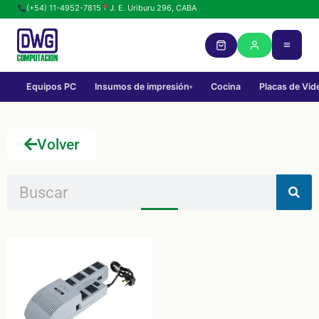
(+54) 11-4952-7815
J. E. Uriburu 296, CABA
Equipos PC
Insumos de impresión
Cocina
Placas de Vid
▾
Volver