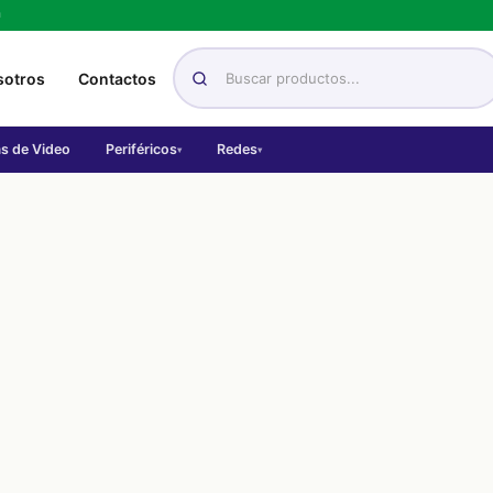
h
sotros
Contactos
as de Video
Periféricos
Redes
▾
▾