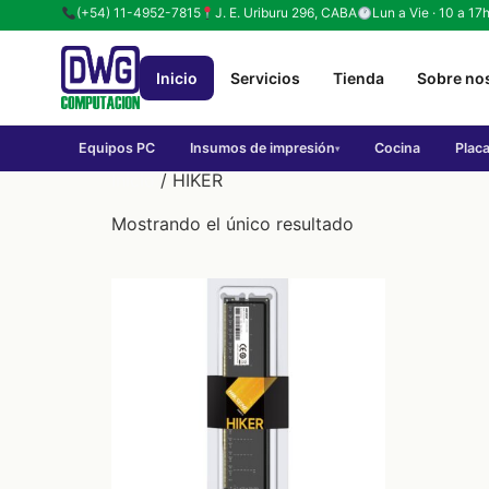
(+54) 11-4952-7815
J. E. Uriburu 296, CABA
Lun a Vie · 10 a 17
Inicio
Servicios
Tienda
Sobre no
Equipos PC
Insumos de impresión
Cocina
Plac
▾
Inicio
/ HIKER
Mostrando el único resultado