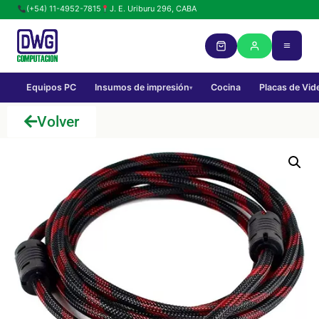
(+54) 11-4952-7815
J. E. Uriburu 296, CABA
Equipos PC
Insumos de impresión
Cocina
Placas de Vid
▾
Volver