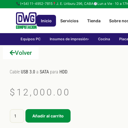
(+54) 11-4952-7815
J. E. Uriburu 296, CABA
Lun a Vie · 10 a 17
Inicio
Servicios
Tienda
Sobre no
Equipos PC
Insumos de impresión
Cocina
Plac
▾
Volver
Cable
USB 3.0
a
SATA
para
HDD
.
$
12,000.00
Añadir al carrito