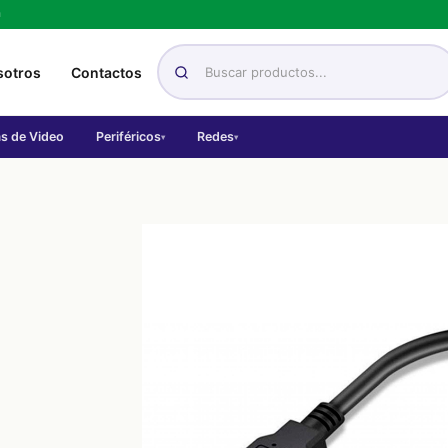
h
sotros
Contactos
as de Video
Periféricos
Redes
▾
▾