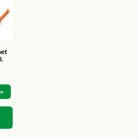
net
6.
to