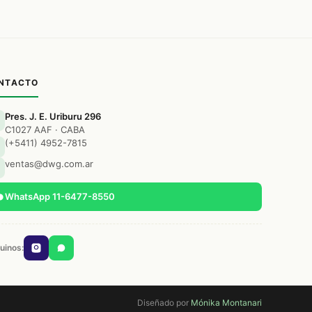
NTACTO
Pres. J. E. Uriburu 296
C1027 AAF · CABA
(+5411) 4952-7815
ventas@dwg.com.ar
WhatsApp 11-6477-8550
uinos:
Diseñado por
Mónika Montanari