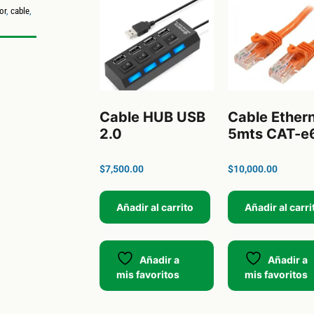
or
,
cable
,
Cable HUB USB
Cable Ether
2.0
5mts CAT-e
$
7,500.00
$
10,000.00
Añadir al carrito
Añadir al carri
Añadir a
Añadir a
mis favoritos
mis favoritos