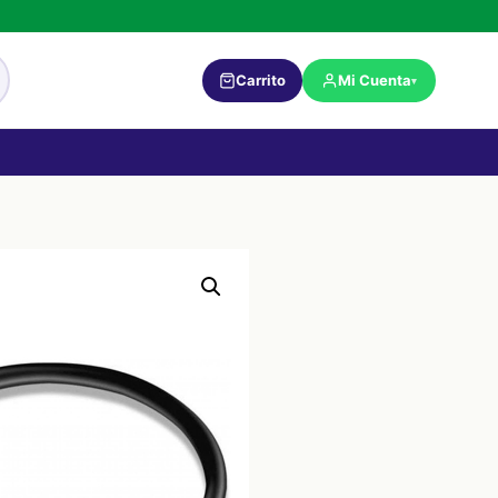
Carrito
Mi Cuenta
▾