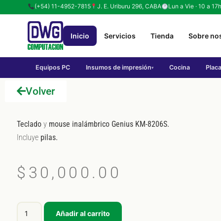
(+54) 11-4952-7815
J. E. Uriburu 296, CABA
Lun a Vie · 10 a 17
Inicio
Servicios
Tienda
Sobre no
Equipos PC
Insumos de impresión
Cocina
Plac
▾
Volver
Teclado
y
mouse inalámbrico
Genius
KM-8206S.
Incluye
pilas.
$
30,000.00
Añadir al carrito