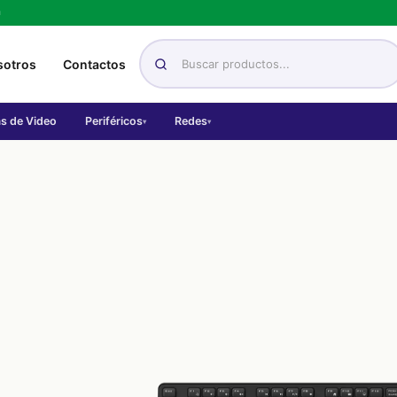
h
sotros
Contactos
as de Video
Periféricos
Redes
▾
▾