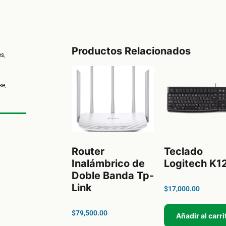
Productos Relacionados
es
,
se
,
Router
Teclado
Inalámbrico de
Logitech K1
Doble Banda Tp-
Link
$
17,000.00
$
79,500.00
Añadir al carri