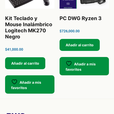
Kit Teclado y
PC DWG Ryzen 3
Mouse Inalámbrico
Logitech MK270
$
726,000.00
Negro
Añadir al carrito
$
41,000.00
Añadir al carrito
Añadir a mis
favoritos
Añadir a mis
favoritos