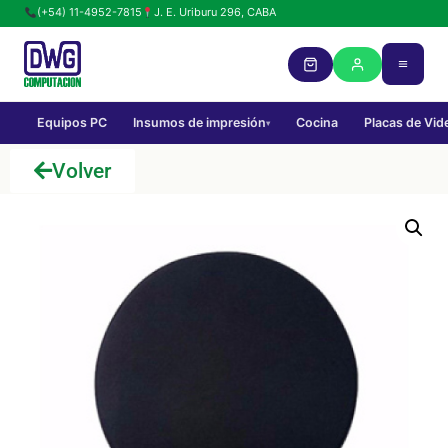
(+54) 11-4952-7815
J. E. Uriburu 296, CABA
Equipos PC
Insumos de impresión
Cocina
Placas de Vid
▾
Volver