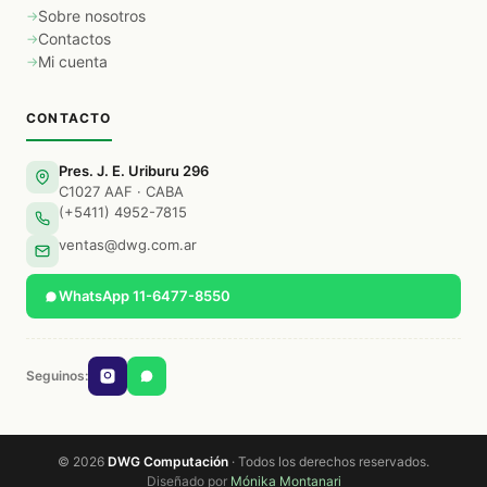
Sobre nosotros
Contactos
Mi cuenta
CONTACTO
Pres. J. E. Uriburu 296
C1027 AAF · CABA
(+5411) 4952-7815
ventas@dwg.com.ar
WhatsApp 11-6477-8550
Seguinos:
© 2026
DWG Computación
· Todos los derechos reservados.
Diseñado por
Mónika Montanari