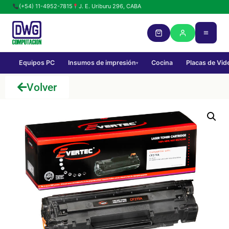
(+54) 11-4952-7815
J. E. Uriburu 296, CABA
Equipos PC
Insumos de impresión
Cocina
Placas de Vid
▾
Volver