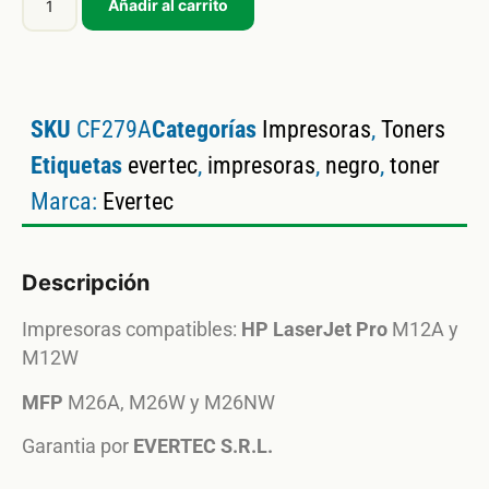
Añadir al carrito
SKU
CF279A
Categorías
Impresoras
,
Toners
Etiquetas
evertec
,
impresoras
,
negro
,
toner
Marca:
Evertec
Descripción
Impresoras compatibles:
HP LaserJet Pro
M12A y
M12W
MFP
M26A, M26W y M26NW
Garantia por
EVERTEC S.R.L.