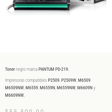
Toner
negro marca
PANTUM PD-219.
Impresoras compatibles
P2509
,
P2509W
,
M6509
.
M6509NW
,
M6559
,
M6559N
,
M6559NW
,
M6609N
y
M6609NW.
$
55,500.00