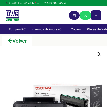
(+54) 11-4952-7815
J. E. Uriburu 296, CABA
Equipos PC
Insumos de impresión
Cocina
Placas de Vid
▾
Volver