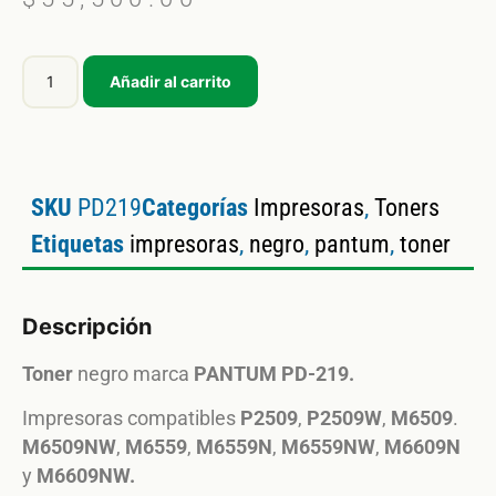
Añadir al carrito
SKU
PD219
Categorías
Impresoras
,
Toners
Etiquetas
impresoras
,
negro
,
pantum
,
toner
Descripción
Toner
negro marca
PANTUM PD-219.
Impresoras compatibles
P2509
,
P2509W
,
M6509
.
M6509NW
,
M6559
,
M6559N
,
M6559NW
,
M6609N
y
M6609NW.