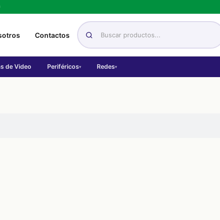
h
sotros
Contactos
as de Video
Periféricos
Redes
▾
▾