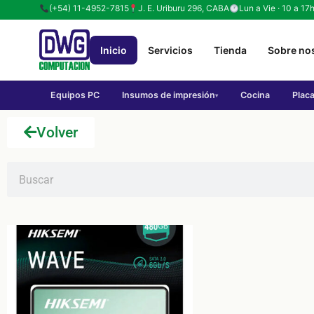
(+54) 11-4952-7815
J. E. Uriburu 296, CABA
Lun a Vie · 10 a 17
Inicio
Servicios
Tienda
Sobre no
Equipos PC
Insumos de impresión
Cocina
Plac
▾
Volver