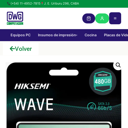
(+54) 11-4952-7815
J. E. Uriburu 296, CABA
Equipos PC
Insumos de impresión
Cocina
Placas de Vid
▾
Volver