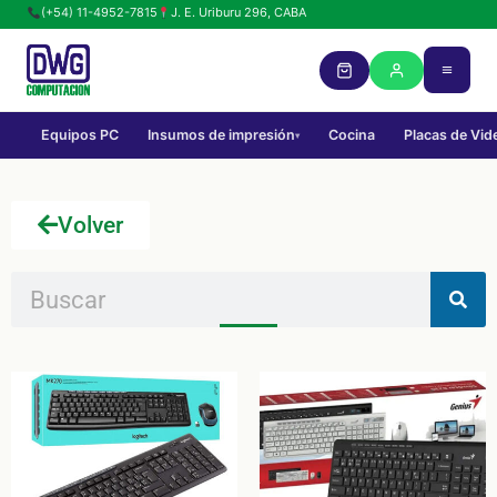
(+54) 11-4952-7815
J. E. Uriburu 296, CABA
Equipos PC
Insumos de impresión
Cocina
Placas de Vid
▾
Volver