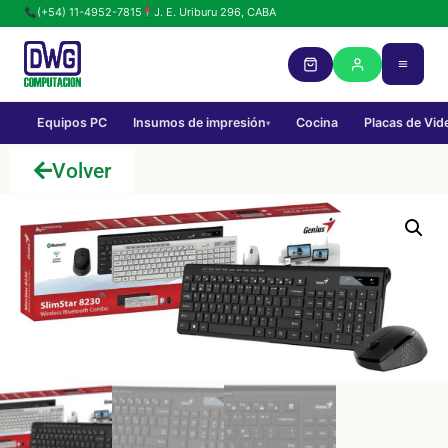
(+54) 11-4952-7815
J. E. Uriburu 296, CABA
Equipos PC
Insumos de impresión
Cocina
Placas de Vid
▾
Volver