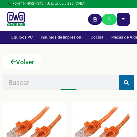
(+54) 11-4952-7815
J. E. Uriburu 296, CABA
Equipos PC
Insumos de impresión
Cocina
Placas de Vid
▾
Volver