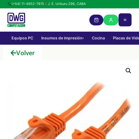
(+54) 11-4952-7815
J. E. Uriburu 296, CABA
Equipos PC
Insumos de impresión
Cocina
Placas de Vid
▾
Volver