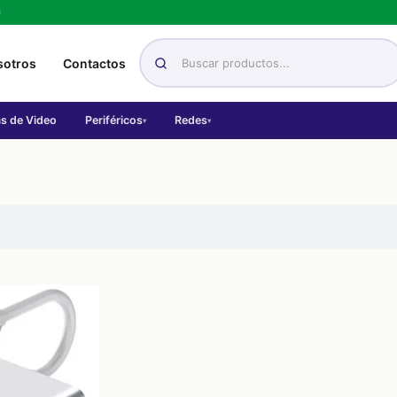
h
sotros
Contactos
as de Video
Periféricos
Redes
▾
▾