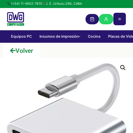
(+54) 11-4952-7815
J. E. Uriburu 296, CABA
Equipos PC
Insumos de impresión
Cocina
Placas de Vid
▾
Volver