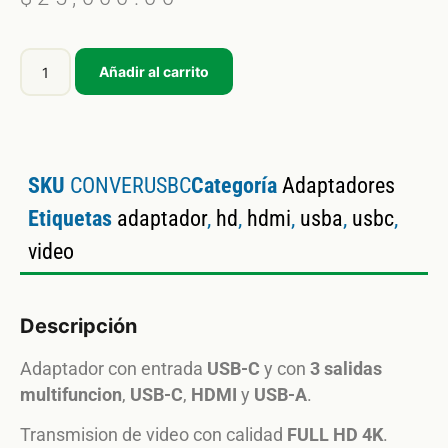
Añadir al carrito
SKU
CONVERUSBC
Categoría
Adaptadores
Etiquetas
adaptador
,
hd
,
hdmi
,
usba
,
usbc
,
video
Descripción
Adaptador con entrada
USB-C
y con
3 salidas
multifuncion
,
USB-C
,
HDMI
y
USB-A
.
Transmision de video con calidad
FULL HD 4K
.