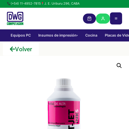
(+54) 11-4952-7815
J. E. Uriburu 296, CABA
Equipos PC
Insumos de impresión
Cocina
Placas de Vid
▾
Volver