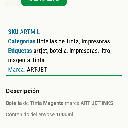
SKU
ART-M-L
Categorías
Botellas de Tinta
,
Impresoras
Etiquetas
artjet
,
botella
,
impresoras
,
litro
,
magenta
,
tinta
Marca:
ART-JET
Descripción
Botella
de
Tinta
Magenta
marca
ART-JET INKS
Contenido del envase
1000ml