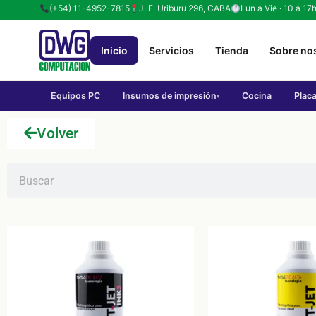
(+54) 11-4952-7815
J. E. Uriburu 296, CABA
Lun a Vie · 10 a 17
Inicio
Servicios
Tienda
Sobre no
Equipos PC
Insumos de impresión
Cocina
Plac
▾
Volver