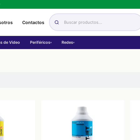
h
sotros
Contactos
as de Video
Periféricos
Redes
▾
▾