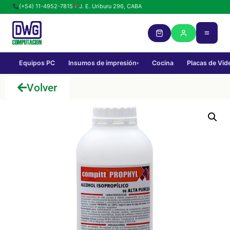
(+54) 11-4952-7815
J. E. Uriburu 296, CABA
Equipos PC
Insumos de impresión
Cocina
Placas de Vid
▾
Volver