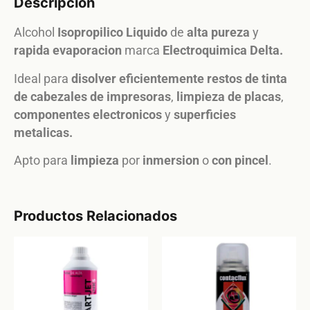
Descripción
Alcohol
Isopropilico
Liquido
de
alta pureza
y
rapida evaporacion
marca
Electroquimica Delta.
Ideal para
disolver eficientemente
restos de tinta
de cabezales de impresoras
,
limpieza de placas
,
componentes electronicos
y
superficies
metalicas.
Apto para
limpieza
por
inmersion
o
con pincel
.
Productos Relacionados