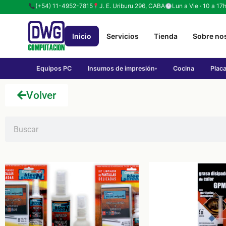
(+54) 11-4952-7815
J. E. Uriburu 296, CABA
Lun a Vie · 10 a 17
Inicio
Servicios
Tienda
Sobre no
Equipos PC
Insumos de impresión
Cocina
Plac
▾
Volver