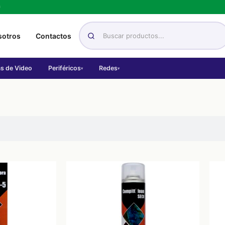
h
sotros
Contactos
as de Video
Periféricos
Redes
▾
▾