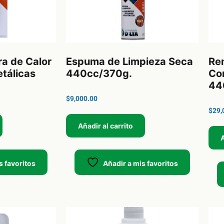
ra de Calor
Espuma de Limpieza Seca
Re
etálicas
440cc/370g.
Co
44
$
9,000.00
$
29,
Añadir al carrito
A
s favoritos
Añadir a mis favoritos