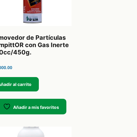
movedor de Partículas
mpittOR con Gas Inerte
0cc/450g.
000.00
ñadir al carrito
Añadir a mis favoritos