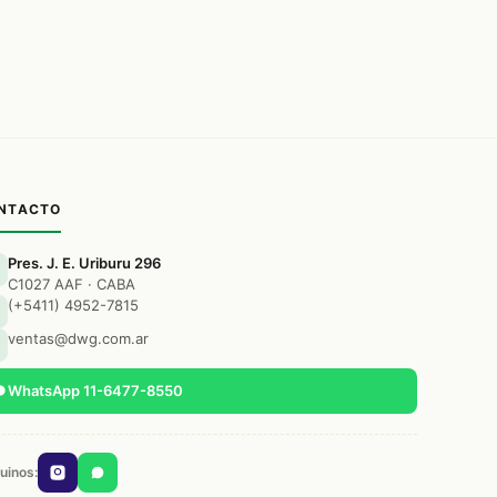
NTACTO
Pres. J. E. Uriburu 296
C1027 AAF · CABA
(+5411) 4952-7815
ventas@dwg.com.ar
WhatsApp 11-6477-8550
uinos: