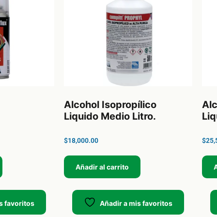
Alcohol Isopropílico
Alc
Liquido Medio Litro.
Liq
$
18,000.00
$
25,
Añadir al carrito
A
s favoritos
Añadir a mis favoritos