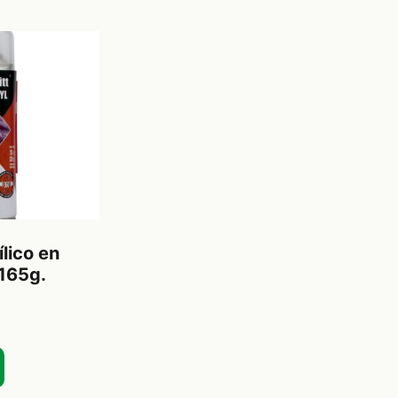
ílico en
165g.