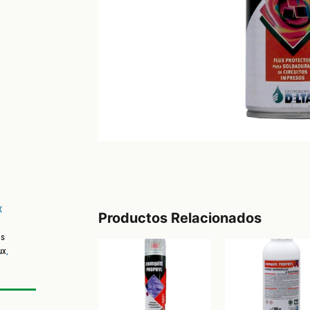
X
Productos Relacionados
os
ux
,