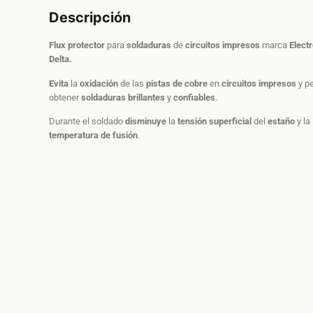
Descripción
Flux protector
para
soldaduras
de
circuitos impresos
marca
Elect
Delta.
Evita
la
oxidación
de las
pistas de cobre
en
circuitos impresos
y p
obtener
soldaduras
brillantes
y
confiables
.
Durante el soldado
disminuye
la
tensión
superficial
del
estaño
y la
temperatura de fusión
.