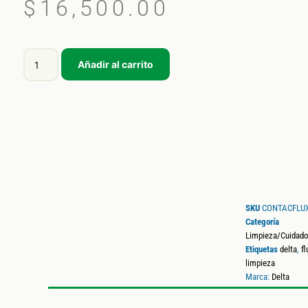
$
16,500.00
Añadir al carrito
SKU
CONTACFLU
Categoría
Limpieza/Cuidad
Etiquetas
delta
,
fl
limpieza
Marca:
Delta