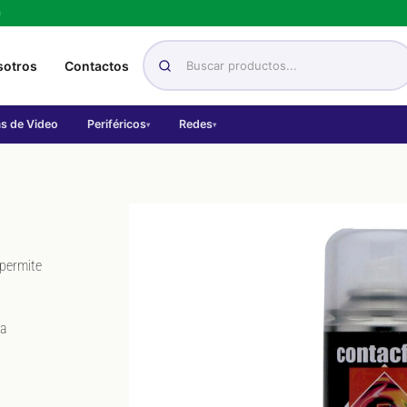
h
sotros
Contactos
as de Video
Periféricos
Redes
▾
▾
permite
la