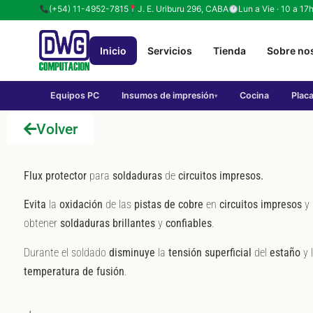
(+54) 11-4952-7815
J. E. Uriburu 296, CABA
Lun a Vie · 10 a 17
Inicio
Servicios
Tienda
Sobre no
Equipos PC
Insumos de impresión
Cocina
Plac
▾
Volver
Flux protector
para
soldaduras
de
circuitos impresos.
Evita
la
oxidación
de las
pistas de cobre
en
circuitos impresos
y 
obtener
soldaduras
brillantes
y
confiables
.
Durante el soldado
disminuye
la
tensión
superficial
del
estaño
y 
temperatura de fusión
.