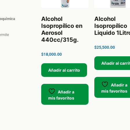
Alcohol
Alcohol
roquímica
Isopropílico en
Isopropílico
Aerosol
Liquido 1Litr
ermite
440cc/315g.
$
25,500.00
$
18,000.00
Añadir al carri
Añadir al carrito
Añadir a
mis favoritos
Añadir a
mis favoritos