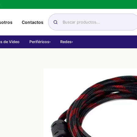
h
sotros
Contactos
as de Video
Periféricos
Redes
▾
▾