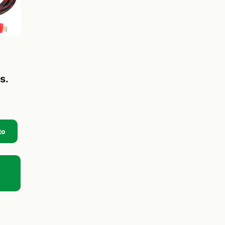
s.
to