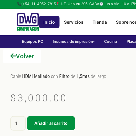
(+54) 11-4952-7815
J. E. Uriburu 296, CABA
Lun a Vie · 10 a 17
Inicio
Servicios
Tienda
Sobre no
Equipos PC
Insumos de impresión
Cocina
Plac
▾
Volver
Cable
HDMI
Mallado
con
Filtro
de
1,5mts
de largo.
$
3,000.00
Añadir al carrito