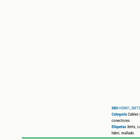
SKU
HDMI1_5MT
Categoría
Cables 
conectores
Etiquetas
3mts
,
c
hdmi
,
mallado