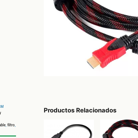
SM
Productos Relacionados
y
able
,
filtro
,