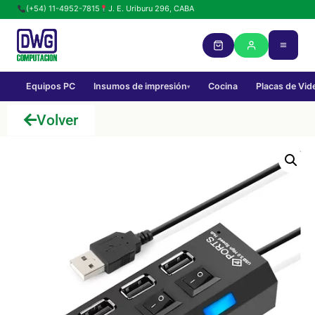
(+54) 11-4952-7815
J. E. Uriburu 296, CABA
Equipos PC
Insumos de impresión
Cocina
Placas de Vid
▾
Volver