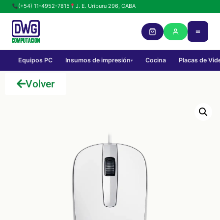
(+54) 11-4952-7815
J. E. Uriburu 296, CABA
Equipos PC
Insumos de impresión
Cocina
Placas de Vid
▾
Volver